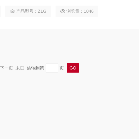
型设备一般采用分体式，以便尽可能减少参振质量，降低能耗。
产品型号：ZLG
浏览量：1046
一页 下一页 末页 跳转到第
页