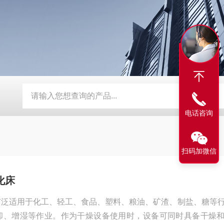
卧式螺带混合机
50压力喷雾冷却造粒机
ZLG-3×0.30振动流化
电话咨询
扫码加微信
化床
广泛适用于化工、轻工、食品、塑料、粮油、矿渣、制盐、糖等
却、增湿等作业。作为干燥设备使用时，设备可同时具备干燥