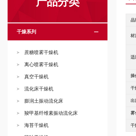
产品分类
品
干燥系列
材
蔗糖喷雾干燥机
适
离心喷雾干燥机
操
真空干燥机
干
流化床干燥机
出
膨润土振动流化床
羧甲基纤维素振动流化床
雾
海苔干燥机
干