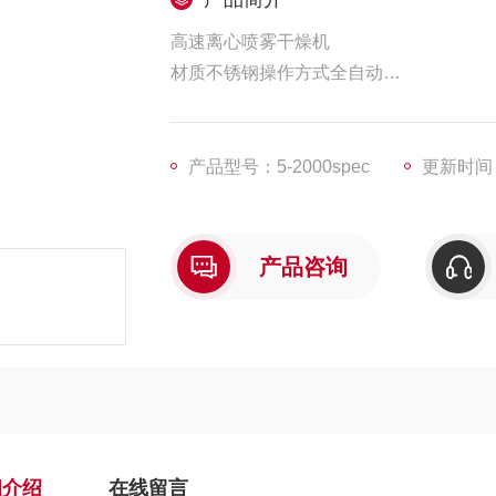
高速离心喷雾干燥机
材质不锈钢操作方式全自动
出口温度80℃进口温度140-350℃
热源蒸汽,电适用领域食品,,制药,生物农药
适用物料乳液,溶液,悬浮液,糊状物体,中间体
产品型号：5-2000spec
更新时间：2
雾化型式高速离心雾化产地国产
产品新旧全新结构类型立式
产品大小大型自动化程度全自动
产品咨询
适用物料其他加热方式其他
机械分类离心喷雾雾化形式离心式
细介绍
在线留言