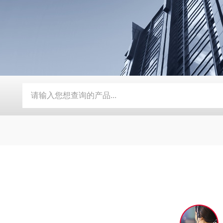
卧式螺带混合机
50压力喷雾冷却造粒机
GHJ高速混合机
ZL