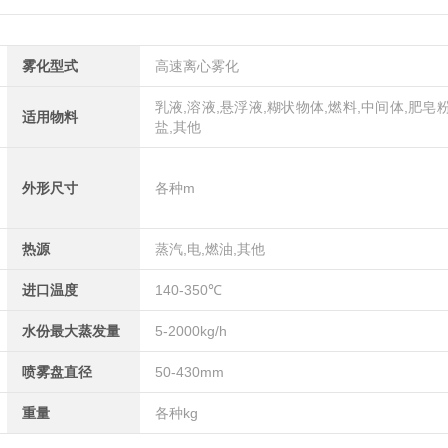
雾化型式
高速离心雾化
乳液,溶液,悬浮液,糊状物体,燃料,中间体,肥皂
适用物料
盐,其他
外形尺寸
各种m
热源
蒸汽,电,燃油,其他
进口温度
140-350℃
水份最大蒸发量
5-2000kg/h
喷雾盘直径
50-430mm
重量
各种kg