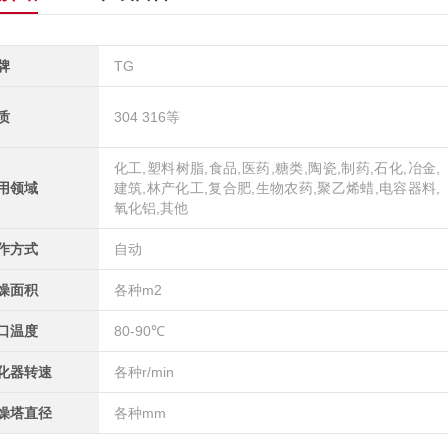
牌
TG
质
304 316等
化工,塑料树脂,食品,医药,糖类,陶瓷,制药,石化,冶金,
用领域
建筑,林产化工,复合肥,生物农药,聚乙烯蜡,电容器料,
氧化铝,其他
作方式
自动
燥面积
各种m2
口温度
80-90℃
化器转速
各种r/min
燥塔直径
各种mm