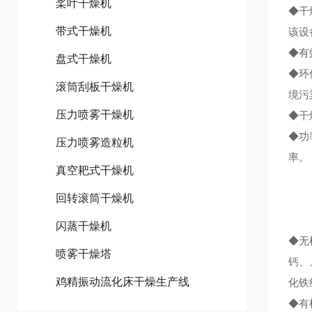
桨叶干燥机
◆干
带式干燥机
该设
◆有
盘式干燥机
◆环
滚筒刮板干燥机
境污
压力喷雾干燥机
◆干
◆功
压力喷雾造粒机
率。
真空耙式干燥机
回转滚筒干燥机
闪蒸干燥机
◆无
喷雾干燥塔
钙、
鸡精振动流化床干燥生产线
化铁
◆有