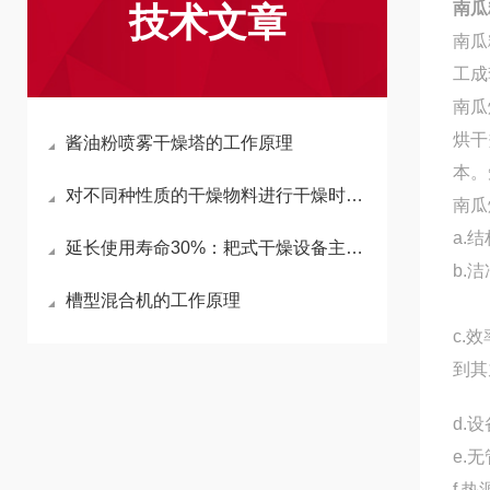
南瓜
技术文章
南瓜
工成
南瓜
烘干
酱油粉喷雾干燥塔的工作原理
本。
对不同种性质的干燥物料进行干燥时的区别有哪些
南瓜
a.
延长使用寿命30%：耙式干燥设备主轴密封结构与轴承座的维护规范
b.
槽型混合机的工作原理
c.
到其
d.
e.
f.