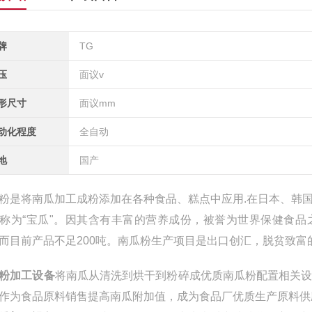
牌
TG
压
面议v
形尺寸
面议mm
动化程度
全自动
地
国产
粉是将南瓜加工成粉添加在各种食品、糕点中应用.在日本、韩
称为“宝瓜"。因其含有丰富的营养成份，被誉为世界保健食品之“
而目前产品不足200吨。南瓜粉生产项目是出口创汇，脱贫致
粉加工设备
将南瓜从清洗到烘干到粉碎成优质南瓜粉配置相关
作为食品原料销售提高南瓜附加值，成为食品厂优质生产原料供