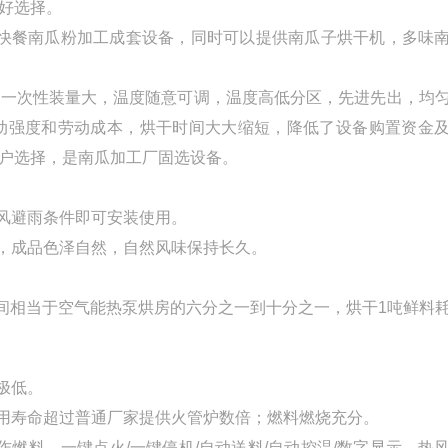
好选择。
、快餐南瓜粉加工成套设备，同时可以提供南瓜子烘干机，多味
，一次性装量大，温度随意可调，温度高低分区，先进先出，均
动强度和劳动成本，烘干时间大大缩短，降低了设备购置资金
户选择，是南瓜加工厂固选设备。
遮风避雨条件即可安装使用。
匀，成品色泽自然，自然风味保持长久。
时间相当于空气能热泵烘房的六分之一到十分之一
，烘干1吨鲜料
极低。
使用寿命超过普通厂家提供火管炉数倍；燃料燃烧充分。
作燃料。一键点火/一键停机/自动送料/自动控温/数字显示，热