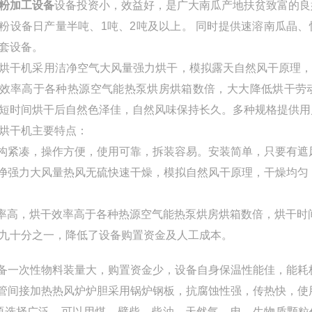
粉加工设备
设备投资小，效益好，是广大南瓜产地扶贫致富的良
粉设备日产量半吨、1吨、2吨及以上。 同时提供速溶南瓜晶
套设备。
烘干机采用洁净空气大风量强力烘干，模拟露天自然风干原理
效率高于各种热源空气能热泵烘房烘箱数倍，大大降低烘干劳
短时间烘干后自然色泽佳，自然风味保持长久。多种规格提供用
烘干机主要特点：
结构紧凑，操作方便，使用可靠，拆装容易。安装简单，只要有
洁净强力大风量热风无硫快速干燥，模拟自然风干原理，干燥均
效率高，烘干效率高于各种热源空气能热泵烘房烘箱数倍，烘干
九十分之一，降低了设备购置资金及人工成本。
设备一次性物料装量大，购置资金少，设备自身保温性能佳，能耗
无管间接加热热风炉炉胆采用锅炉钢板，抗腐蚀性强，传热快，
热源选择广泛，可以用煤、劈柴、柴油、天然气、电、生物质颗粒