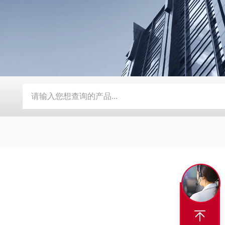
卧式螺带混合机
50压力喷雾冷却造粒机
GHJ高速混合机
ZL