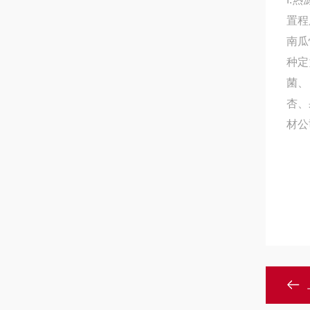
置程
南瓜
种定
菌、
杏、
材公