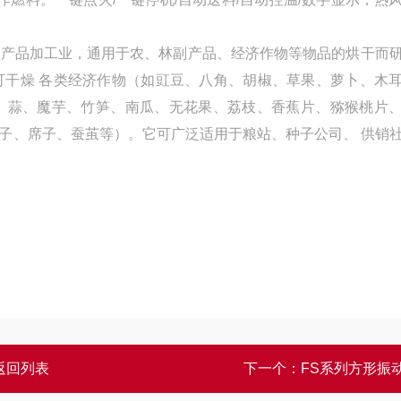
副产品加工业，通用于农、林副产品、经济作物等物品的烘干而
可干燥 各类经济作物（如豇豆、八角、胡椒、草果、萝卜、木
、蒜、魔芋、竹笋、南瓜、无花果、荔枝、香蕉片、猕猴桃片
子、席子、蚕茧等）。它可广泛适用于粮站、种子公司、 供销
返回列表
下一个：
FS系列方形振