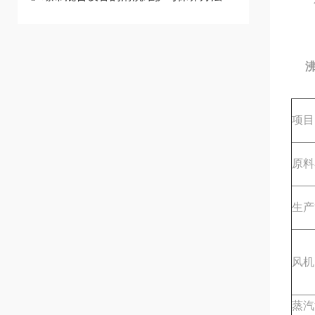
包
沸
项目
原料
生产
风机
蒸汽