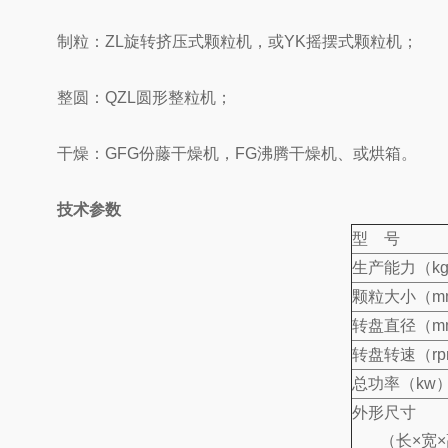
制粒：ZL旋转挤压式颗粒机，或YK摇摆式颗粒机；
整圆：QZL圆形整粒机；
干燥：GFG份藤干燥机，FG沸腾干燥机、或烘箱。
技术参数
型 号
生产能力（kg
颗粒大小（m
转盘直径（m
转盘转速（rp
总功率（kw
外形尺寸
（长×宽×