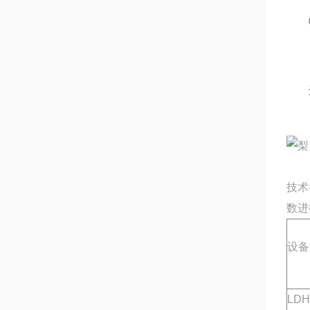
④
选型
技术
数进
设备
LDH