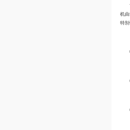
简介
机由
特别
特殊
②
③普